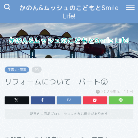
かのん&ムッシュのこどもとSmile
Life!
かのん&ムッシュのこどもとSmile Life!
子育て・家事
PR
リフォームについて パート②
2023年6月11日
記事内に商品プロモーションを含む場合があります