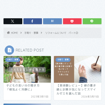
HOME
子育て・家事
リフォームについて パート②
RELATED POST
子育て・家事
子育て・家事
子どもの言い分の聞き方
【実体験レビュー】娘の書き
「根気よく冷静に」
順と計算が気になってスマイ
ルゼミを選んだ話
2023年3月11日
2026年3月11日