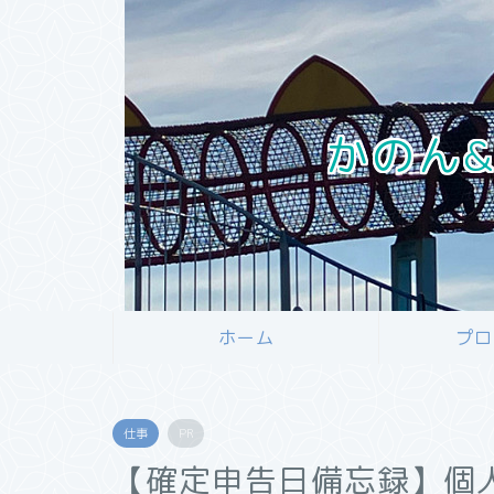
かのん&
ホーム
プロ
仕事
PR
【確定申告日備忘録】個