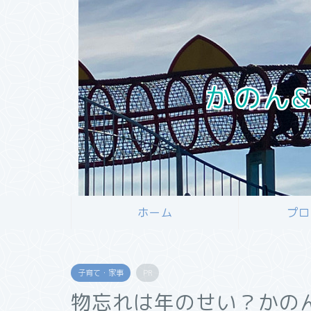
かのん&
ホーム
プロ
子育て・家事
PR
物忘れは年のせい？かの