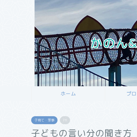
かのん&
ホーム
プロ
子育て・家事
PR
子どもの言い分の聞き方