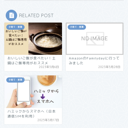
RELATED POST
子育て・家事
子育て・家事
おいしいご飯が食べたい！土
AmazonのFamilydayに行って
鍋はご飯専用がおススメ
みました
2023年5月6日
2023年5月28日
子育て・家事
ハミックからスマホへ（日本
通信SIMを利用）
2025年3月17日