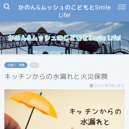
かのん&ムッシュのこどもとSmile
Life!
かのん&ムッシュのこどもとSmile Life!
子育て・家事
PR
キッチンからの水漏れと火災保険
2025年3月24日