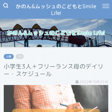
かのん&ムッシュのこどもとSmile
Life!
かのん&ムッシュのこどもとSmile Life!
仕事
PR
小学生3人＋フリーランス母のデイリ
ー・スケジュール
2022年10月25日