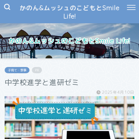
かのん&ムッシュのこどもとSmile
Life!
かのん&ムッシュのこどもとSmile Life!
子育て・家事
PR
中学校進学と進研ゼミ
2025年4月10日