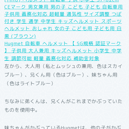
CEマーク 男女兼用 男の子 こども 子ども 自転車用
子供用 義務化対応 超軽量 通気性 サイズ調整 つば
付き 学生 通学 中学生 キッズヘルメット スポーツ
ヘルメット おしゃれ 女の子 こども用 子ども用 白
黒 (ブラウン)
Hugmet 自転車 ヘルメット 【 SG規格 認証マーク
】 子供用 大人兼用 キッズヘルメット 小学生 中学
生 調節可能 軽量 義務化対応 補助金対象
左から、大人用（私とムッシュの兼用、色はスカイ
ブルー）、兄くん用（色はブルー）、妹ちゃん用
（色はライトブルー）
ちなみに弟くんは、兄くんがこれまでかぶっていた
ものを使用中。
妹ちゃんがかぶっているHugmetは、他の子がかぶ