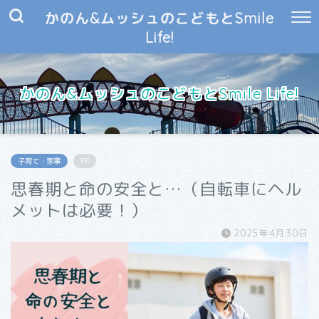
かのん&ムッシュのこどもとSmile
Life!
かのん&ムッシュのこどもとSmile Life!
子育て・家事
PR
思春期と命の安全と…（自転車にヘル
メットは必要！）
2025年4月30日