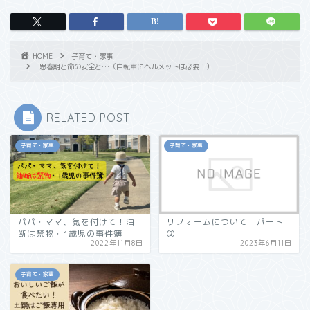
HOME
子育て・家事
思春期と命の安全と…（自転車にヘルメットは必要！）
RELATED POST
子育て・家事
子育て・家事
パパ・ママ、気を付けて！油
リフォームについて パート
断は禁物・1歳児の事件簿
②
2022年11月8日
2023年6月11日
子育て・家事