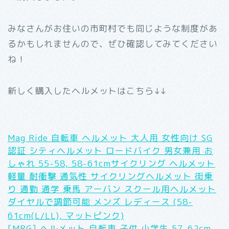
みなさんがお住いの市町村でも同じような制度があ
るかもしれませんので、ぜひ確認してみてください
ね！
新しく購入したヘルメットはこちら↓↓
Mag Ride 自転車 ヘルメット 大人用 女性向け SG
認証 シティヘルメット ロードバイク 男女兼用 お
しゃれ 55-58, 58-61cmサイクリング ヘルメット
軽量 耐衝撃 通気性 サイクリングヘルメット 街乗
り 通勤 通学 乗馬 アーバン スクール用ヘルメット
ダイヤルで調節可能 メンズ レディース (58-
61cm(L/LL), マットピンク)
[MRG] ヘルメット 自転車 子供 小学生 57-62cm