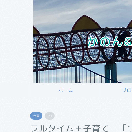
かのん&
ホーム
プロ
仕事
PR
フルタイム＋子育て 「